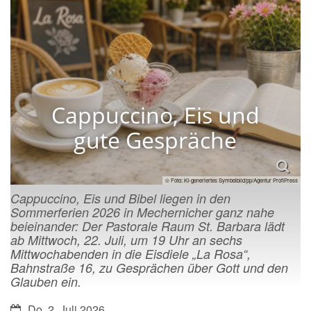
Cappuccino, Eis und
gute Gespräche
© Foto: KI-generiertes Symbolbild/pp/Agentur ProfiPress
Cappuccino, Eis und Bibel liegen in den
Sommerferien 2026 in Mechernicher ganz nahe
beieinander: Der Pastorale Raum St. Barbara lädt
ab Mittwoch, 22. Juli, um 19 Uhr an sechs
Mittwochabenden in die Eisdiele „La Rosa“,
Bahnstraße 16, zu Gesprächen über Gott und den
Glauben ein.
Datum:
Do. 2. Juli 2026