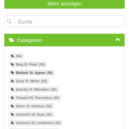
Mehr anzeigen
Suche
Kategorien
Alle
Berg St. Peter
39
Bleibuir St. Agnes
39
Eicks St. Martin
39
Eiserfey St. Wendelin
39
Floisdorf St. Pankratius
39
Glehn St. Andreas
39
Harzheim St. Goar
39
Holzheim St. Lambertus
39