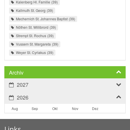
Kalenberg Hl. Familie
39
Kallmuth St. Georg
39
Mechernich St. Johannes Baptist
39
Nöthen St. Willibrord
39
Strempt St. Rochus
39
Vussem St. Margareta
39
Weyer St. Cyriakus
39
Archiv
2027
2026
Aug
Sep
Okt
Nov
Dez
Links