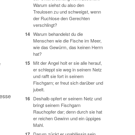
Warum siehst du also den
Treulosen zu und schweigst, wenn
der Ruchlose den Gerechten
verschlingt?
14
Warum behandelst du die
Menschen wie die Fische im Meer,
wie das Gewürm, das keinen Herrn
hat?
e
15
Mit der Angel holt er sie alle herauf,
er schleppt sie weg in seinem Netz
und rafft sie fort in seinem
Fischgarn; er freut sich darüber und
jubelt.
Messe
16
Deshalb opfert er seinem Netz und
bringt seinem Fischgarn
Rauchopfer dar; denn durch sie hat
er reichen Gewinn und ein üppiges
Mahl.
17
Darum zückt er unablässig sein