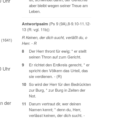
0 Uhr
aber bleibt wegen seiner Treue am
Leben.
Antwortpsalm
(Ps 9 (9A),8-9.10-11.12-
13 (R: vgl. 11b))
R Keinen, der dich sucht, verläßt du, o
 (1641)
Herr. - R
8
Der Herr thront für ewig; * er stellt
seinen Thron auf zum Gericht.
9
Er richtet den Erdkreis gerecht, * er
0 Uhr
spricht den Völkern das Urteil, das
sie verdienen. - (R)
10
So wird der Herr für den Bedrückten
zur Burg, * zur Burg in Zeiten der
Not.
an der
11
Darum vertraut dir, wer deinen
Namen kennt; * denn du, Herr,
verlässt keinen, der dich sucht. -