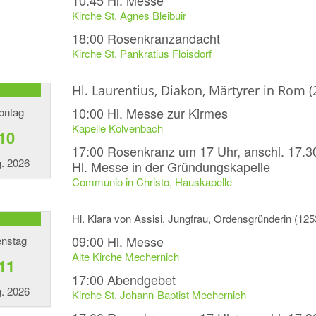
10:45
Hl. Messe
Kirche St. Agnes Bleibuir
18:00
Rosenkranzandacht
Kirche St. Pankratius Floisdorf
Hl. Laurentius, Diakon, Märtyrer in Rom (
10:00
Hl. Messe zur Kirmes
ontag
Kapelle Kolvenbach
10
17:00
Rosenkranz um 17 Uhr, anschl. 17.3
. 2026
Hl. Messe in der Gründungskapelle
Communio in Christo, Hauskapelle
Hl. Klara von Assisi, Jungfrau, Ordensgründerin (125
09:00
Hl. Messe
enstag
Alte Kirche Mechernich
11
17:00
Abendgebet
. 2026
Kirche St. Johann-Baptist Mechernich