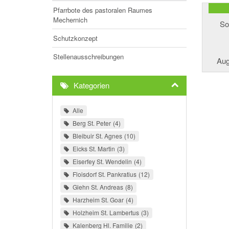
Pfarrbote des pastoralen Raumes
Mechernich
So
Schutzkonzept
Stellenausschreibungen
Aug
Kategorien
Alle
Berg St. Peter
4
Bleibuir St. Agnes
10
Eicks St. Martin
3
Eiserfey St. Wendelin
4
Floisdorf St. Pankratius
12
Glehn St. Andreas
8
Harzheim St. Goar
4
Holzheim St. Lambertus
3
Kalenberg Hl. Familie
2