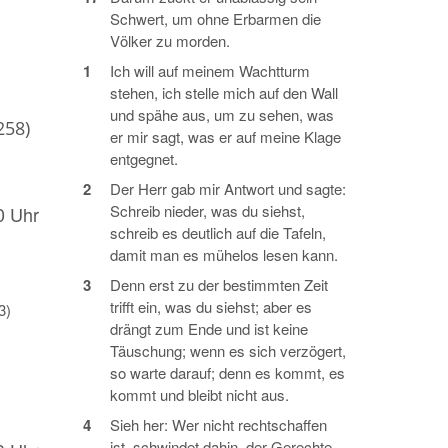
Schwert, um ohne Erbarmen die
Völker zu morden.
1
Ich will auf meinem Wachtturm
stehen, ich stelle mich auf den Wall
und spähe aus, um zu sehen, was
258)
er mir sagt, was er auf meine Klage
entgegnet.
2
Der Herr gab mir Antwort und sagte:
Schreib nieder, was du siehst,
0 Uhr
schreib es deutlich auf die Tafeln,
damit man es mühelos lesen kann.
3
Denn erst zu der bestimmten Zeit
trifft ein, was du siehst; aber es
3)
drängt zum Ende und ist keine
Täuschung; wenn es sich verzögert,
so warte darauf; denn es kommt, es
kommt und bleibt nicht aus.
4
Sieh her: Wer nicht rechtschaffen
ist, schwindet dahin, der Gerechte