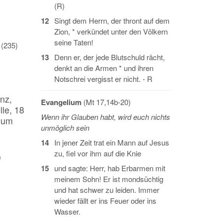
(R)
12
Singt dem Herrn, der thront auf dem
Zion, * verkündet unter den Völkern
seine Taten!
 (235)
13
Denn er, der jede Blutschuld rächt,
denkt an die Armen * und ihren
Notschrei vergisst er nicht. - R
nz,
Evangelium
(Mt 17,14b-20)
le, 18
Wenn ihr Glauben habt, wird euch nichts
ium
unmöglich sein
14
In jener Zeit trat ein Mann auf Jesus
zu, fiel vor ihm auf die Knie
)
15
und sagte: Herr, hab Erbarmen mit
meinem Sohn! Er ist mondsüchtig
und hat schwer zu leiden. Immer
wieder fällt er ins Feuer oder ins
Wasser.