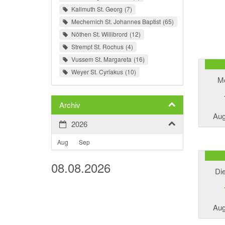
Kallmuth St. Georg
7
Mechernich St. Johannes Baptist
65
Nöthen St. Willibrord
12
Strempt St. Rochus
4
Vussem St. Margareta
16
Weyer St. Cyriakus
10
M
Archiv
Aug
2026
Aug
Sep
08.08.2026
Di
Aug