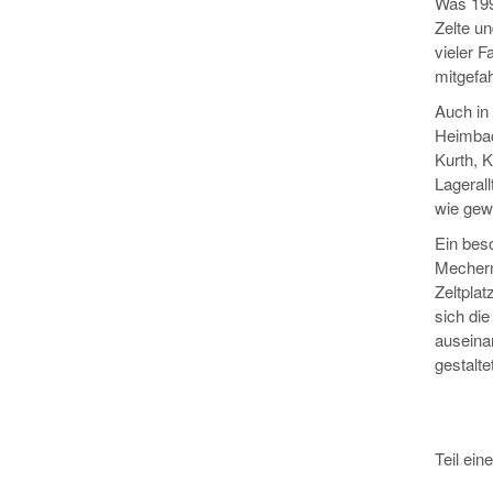
Was 199
Zelte un
vieler F
mitgefa
Auch in
Heimbach
Kurth, K
Lagerall
wie gew
Ein bes
Mechern
Zeltplat
sich di
auseinan
gestalte
Teil ein