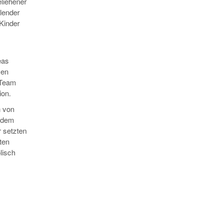
liehener
alender
Kinder
eas
sen
 Team
ion.
n von
f dem
r setzten
ten
lisch