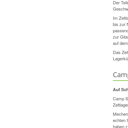
Der Teil
Geschwi
Im Zelt
bis zur 
passend
zur Gita
auf dem
Das Zel
Lagerkü
Camp
Auf Sch
Camp St
Zeltlag
Mechern
echten 
haben z