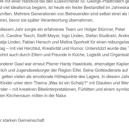
4 mit einer Handvoll bei den Euskirchener St.-Georgs-Pfadfindern ge
d viel Idealismus begann, ist heute ein fester Bestandteil im Jahresk
amilien. Mehrere Generationen von Betreuenden sind selbst einst als 
hren, bevor sie später Verantwortung übernahmen.
 diesem Jahr sorgte ein erfahrenes Team um Holger Stürmer, Peter
, Caroline Tesch, Steffi Meyer, Ingo Linden, Stefan Studinski, Andr
atja Linden, Fabian Hensch und Melina Sporkett für einen reibungslo
tag – mit viel Herzblut, Kreativität und Humor. Unterstützt wurde das
ohnt auch durch Eltern und Freunde in Küche, Logistik und Organisat
onderer Gast war erneut Pfarrer Hardy Hawinkels, ehemaliger Kapla
ich und Jugendseelsorger der Region Eifel. Seine Gottesdienste au
z gelten vielen als emotionale Höhepunkte des Lagers. In diesem Jah
e Kinder unter dem Thema „Was ist ein Schatz?“ mit Glauben und Wer
der – mit kreativen Bibelinterpretationen, Fürbitten und einem symbo
ten Kirchenraum mitten in der Natur.
er starken Gemeinschaft