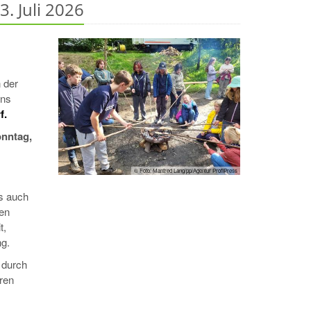
. Juli 2026
 der
uns
f.
onntag,
© Foto: Manfred Lang/pp/Agentur ProfiPress
ss auch
den
t,
g.
 durch
ren