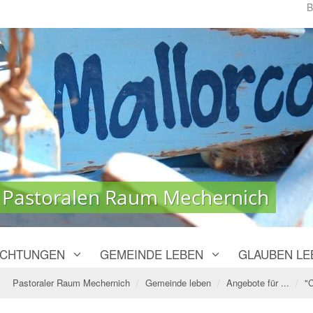
B
 Pastoralen Raum Mechernich
 Pastoralen Raum Mechernich
ICHTUNGEN
GEMEINDE LEBEN
GLAUBEN LE
Pastoraler Raum Mechernich
Gemeinde leben
Angebote für ...
"C