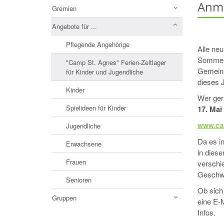
Anme
Gremien
Angebote für ...
Pflegende Angehörige
Alle ne
Sommer-
"Camp St. Agnes" Ferien-Zeltlager
Gemeins
für Kinder und Jugendliche
dieses 
Kinder
Wer ger
Spielideen für Kinder
17. Mai
www.ca
Jugendliche
Da es i
Erwachsene
in diese
Frauen
verschi
Geschwi
Senioren
Ob sich 
Gruppen
eine E-M
Infos.