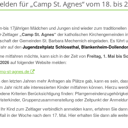
lden für „Camp St. Agnes“ vom 18. bis 23
un-bis 17jährigen Mädchen und Jungen sind wieder zum traditionellen
Zeltlager
„Camp St. Agnes“
der katholischen Kirchengemeinden in
chaft der Gemeinden St. Barbara Mechernich eingeladen. Es führt 
Jahr auf den
Jugendzeltplatz Schlossthal, Blankenheim-Dollendor
ne mitfahren möchte, kann sich in der Zeit von
Freitag, 1. Mai bis S
 2026
auf folgender Website melden:
mp-st-agnes.de
n den letzten Jahren mehr Anfragen als Plätze gab, kann es sein, da
m Jahr nicht alle interessierten Kinder mitfahren können. Hierzu wer
edene Kriterien Berücksichtigung finden: Pfarrgemeindenzugehörigkei
sterkinder, Gruppenzusammenstellung oder Zeitpunkt der Anmeldun
Ihr Kind zum Zeltlager verbindlich anmelden kann, erfahren Sie dann
ail in der Woche nach dem 17. Mai. Hier erhalten Sie dann alle weite