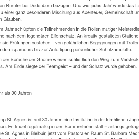
chen Rurufer bei Dedenborn bezogen. Und wie jedes Jahr wurde das L
zu einer ganz besonderen Mischung aus Abenteuer, Gemeinschaft u
m Glauben.
m Jahr schlüpften die Teilnehmenden in die Rollen mutiger Meisterdi
he nach dem legendären Elfenschatz. An kreativ gestalteten Statione
 sie Prüfungen bestehen – von gefährlichen Begegnungen mit Trolle
ndernisparcours bis zur Anfertigung persönlicher Schutzamulette.
n der Sprache der Gnome wiesen schließlich den Weg zum Versteck
s. Am Ende siegte der Teamgeist – und der Schatz wurde gehoben.
hr als 30 Jahren
 St. Agnes ist seit 30 Jahren eine Institution in der kirchlichen Jug
ion. Es findet regelmäßig in den Sommerferien statt – anfangs getra
re St. Agnes in Bleibuir, jetzt vom Pastoralen Raum St. Barbara Mec