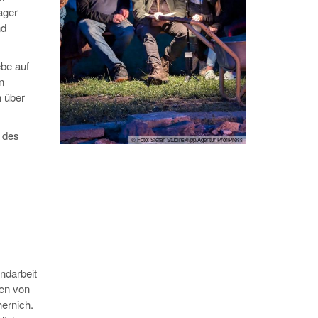
ager
nd
ebe auf
n
n über
 des
© Foto: Stefan Studinski/pp/Agentur ProfiPress
endarbeit
gen von
hernich.