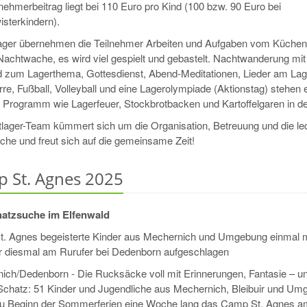
nehmerbeitrag liegt bei 110 Euro pro Kind (100 bzw. 90 Euro bei
sterkindern).
lager übernehmen die Teilnehmer Arbeiten und Aufgaben vom Küchen
Nachtwache, es wird viel gespielt und gebastelt. Nachtwanderung mit
 zum Lagerthema, Gottesdienst, Abend-Meditationen, Lieder am Lag
rre, Fußball, Volleyball und eine Lagerolympiade (Aktionstag) stehen
 Programm wie Lagerfeuer, Stockbrotbacken und Kartoffelgaren in de
tlager-Team kümmert sich um die Organisation, Betreuung und die le
che und freut sich auf die gemeinsame Zeit!
 St. Agnes 2025
atzsuche im Elfenwald
. Agnes begeisterte Kinder aus Mechernich und Umgebung einmal 
er diesmal am Rurufer bei Dedenborn aufgeschlagen
ich/Dedenborn - Die Rucksäcke voll mit Erinnerungen, Fantasie – u
Schatz: 51 Kinder und Jugendliche aus Mechernich, Bleibuir und Um
u Beginn der Sommerferien eine Woche lang das Camp St. Agnes a