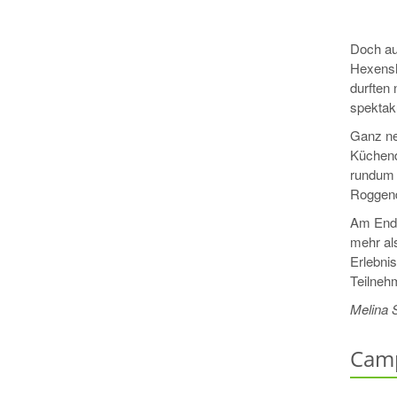
Doch au
Hexensho
durften 
spektaku
Ganz ne
Küchend
rundum 
Roggend
Am Ende
mehr als
Erlebnis
Teilnehm
Melina 
Camp