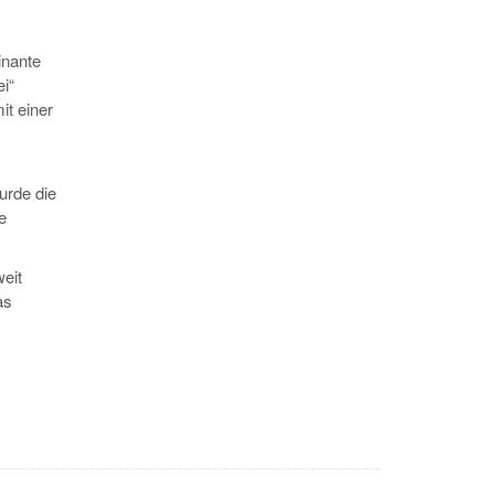
inante
i“
it einer
urde die
e
eit
as