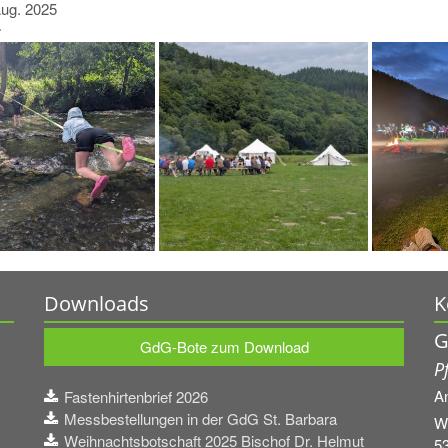
Aug. 2025
r
Downloads
K
G
GdG-Bote zum Download
P
A
Fastenhirtenbrief 2026
Messbestellungen in der GdG St. Barbara
W
Weihnachtsbotschaft 2025 Bischof Dr. Helmut
5