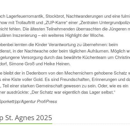
ch Lagerfeuerromantik, Stockbrot, Nachtwanderungen und eine fulm
w mit Trollauftritt und „ZUP-Karre“ einer „Zentralen Untergrundpolize
nicht fehlen. Die ältesten Teilnehmenden überraschten die Jüngeren m
lären Inszenierung – ein weiteres Highlight der Woche.
benbei lernten die Kinder Verantwortung zu übernehmen: beim
ienst, in der Nachtwache oder beim täglichen Aufräumen. Möglich w
gelungene Versorgung durch das bewährte Küchenteam um Christin
orf, Simone Groß und Heike Heinen.
 bleibt der in Dedenborn von den Mechernichern gehobene Schatz w
 eine Kiste voller Gold. Es sind Freundschaften, Erinnerungen und d
, Teil einer starken Gemeinschaft gewesen zu sein. Oder, wie es ein
er ausdrückte: „Der Schatz war eigentlich das Lager selbst.“
Sporkett/pp/Agentur ProfiPress
 St. Agnes 2025