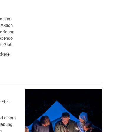
dienst
 Aktion
erfeuer
 ebenso
r Glut.
ckere
mehr –
nd einem
gebung
m