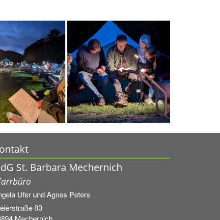
ontakt
dG St. Barbara Mechernich
farrbüro
ngela Ufer und
Agnes Peters
eierstraße 80
3894
Mechernich