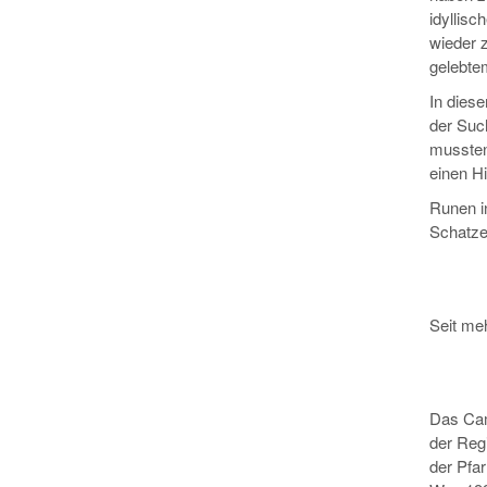
idyllis
wieder 
gelebte
In diese
der Suc
mussten
einen Hi
Runen i
Schatze
Seit me
Das Camp
der Reg
der Pfar