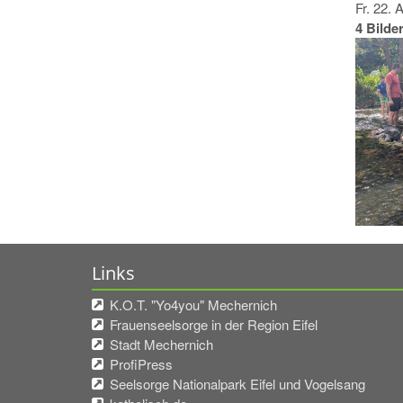
Fr. 22. 
4 Bilde
Links
K.O.T. "Yo4you" Mechernich
Frauenseelsorge in der Region Eifel
Stadt Mechernich
ProfiPress
Seelsorge Nationalpark Eifel und Vogelsang