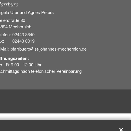
farrbüro
ngela Ufer und
Agnes Peters
eierstraße 80
3894
Mechernich
lefon:
02443 8640
x:
02443 8319
-Mail: pfarrbuero@st-johannes-mechernich.de
ffnungszeiten:
 - Fr 9.00 - 12.00 Uhr
chmittags nach telefonischer Vereinbarung
✕