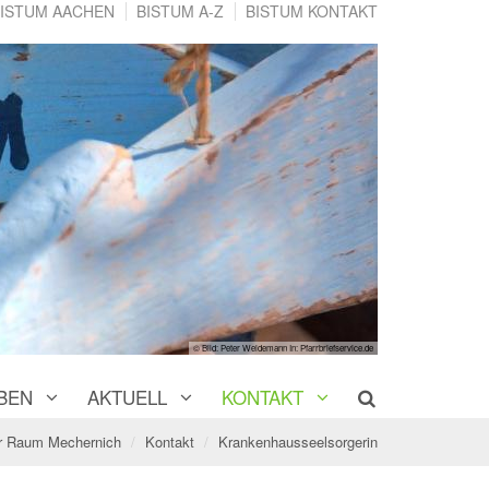
ISTUM AACHEN
BISTUM A-Z
BISTUM KONTAKT
© Bild: Peter Weidemann In: Pfarrbriefservice.de
BEN
AKTUELL
KONTAKT
er Raum Mechernich
Kontakt
Krankenhausseelsorgerin