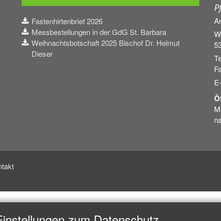
P
A
Fastenhirtenbrief 2026
Messbestellungen in der GdG St. Barbara
W
Weihnachtsbotschaft 2025 Bischof Dr. Helmut
5
Dieser
Te
Fa
E
Ö
Mo
na
takt
Einstellungen zum Datenschutz