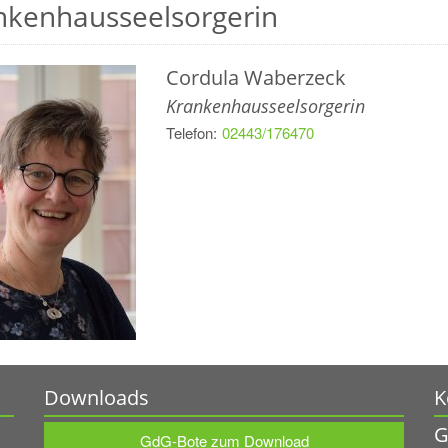
nkenhausseelsorgerin
Cordula
Waberzeck
Krankenhausseelsorgerin
Telefon:
02443/176470
Downloads
K
G
GdG-Bote zum Download