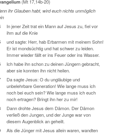
vangelium
(Mt 17,14b-20)
nn ihr Glauben habt, wird euch nichts unmöglich
in
4
In jener Zeit trat ein Mann auf Jesus zu, fiel vor
ihm auf die Knie
5
und sagte: Herr, hab Erbarmen mit meinem Sohn!
Er ist mondsüchtig und hat schwer zu leiden.
Immer wieder fällt er ins Feuer oder ins Wasser.
6
Ich habe ihn schon zu deinen Jüngern gebracht,
aber sie konnten ihn nicht heilen.
7
Da sagte Jesus: O du ungläubige und
unbelehrbare Generation! Wie lange muss ich
noch bei euch sein? Wie lange muss ich euch
noch ertragen? Bringt ihn her zu mir!
8
Dann drohte Jesus dem Dämon. Der Dämon
verließ den Jungen, und der Junge war von
diesem Augenblick an geheilt.
9
Als die Jünger mit Jesus allein waren, wandten