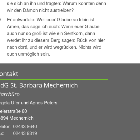
sie sich an ihn und fragten: Warum konnten denn
wir den Dämon nicht austreiben?
0
Er antwortete: Weil euer Glaube so klein ist.
Amen, das sage ich euch: Wenn euer Glaube
auch nur so groß ist wie ein Senfkorn, dann
werdet ihr zu diesem Berg sagen: Rück von hier
nach dort!, und er wird wegrücken. Nichts wird
euch unmöglich sein.
ontakt
dG St. Barbara Mechernich
farrbüro
ngela Ufer und
Agnes Peters
eierstraße 80
3894
Mechernich
lefon:
02443 8640
x:
02443 8319