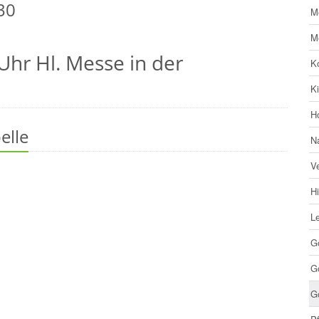
30
M
M
Uhr Hl. Messe in der
Ko
K
H
elle
N
V
Hi
Le
G
Go
G