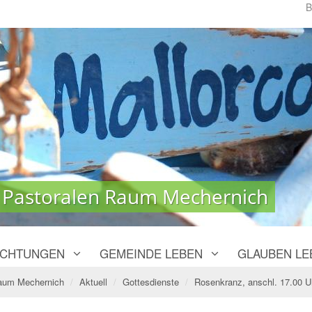
B
 Pastoralen Raum Mechernich
 Pastoralen Raum Mechernich
ICHTUNGEN
GEMEINDE LEBEN
GLAUBEN LE
Raum Mechernich
Aktuell
Gottesdienste
Rosenkranz, anschl. 17.00 U