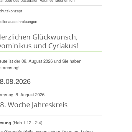
farrbote des pastoralen Raumes Mechernich
chutzkonzept
tellenausschreibungen
erzlichen Glückwunsch,
ominikus und Cyriakus!
ute ist der 08. August 2026 und Sie haben
amenstag!
8.08.2026
amstag, 8. August 2026
8. Woche Jahreskreis
esung
(Hab 1,12 - 2,4)
r Gerechte bleibt wegen seiner Treue am Leben