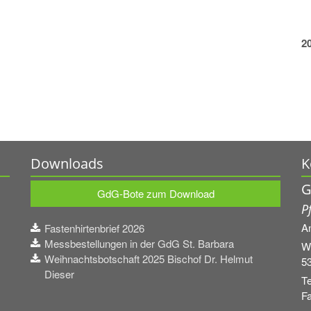
2
Downloads
K
G
GdG-Bote zum Download
P
A
Fastenhirtenbrief 2026
Messbestellungen in der GdG St. Barbara
W
Weihnachtsbotschaft 2025 Bischof Dr. Helmut
5
Dieser
Te
Fa