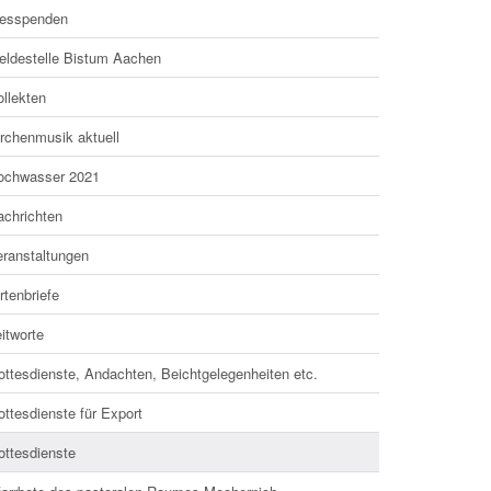
esspenden
eldestelle Bistum Aachen
llekten
irchenmusik aktuell
ochwasser 2021
achrichten
eranstaltungen
rtenbriefe
itworte
ottesdienste, Andachten, Beichtgelegenheiten etc.
ttesdienste für Export
ottesdienste