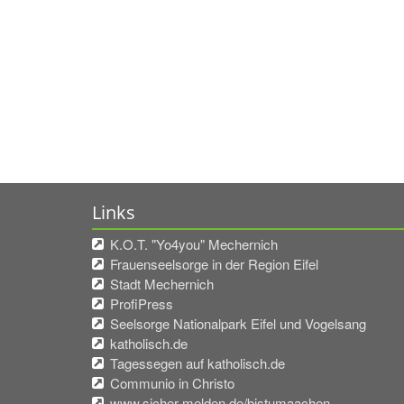
Links
K.O.T. "Yo4you" Mechernich
Frauenseelsorge in der Region Eifel
Stadt Mechernich
ProfiPress
Seelsorge Nationalpark Eifel und Vogelsang
katholisch.de
Tagessegen auf katholisch.de
Communio in Christo
www.sicher-melden.de/bistumaachen