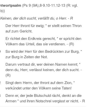
ntwortpsalm
(Ps 9 (9A),8-9.10-11.12-13 (R: vgl.
b))
Keinen, der dich sucht, verläßt du, o Herr. - R
Der Herr thront für ewig; * er stellt seinen Thron
auf zum Gericht.
Er richtet den Erdkreis gerecht, * er spricht den
Völkern das Urteil, das sie verdienen. - (R)
0
So wird der Herr für den Bedrückten zur Burg, *
zur Burg in Zeiten der Not.
1
Darum vertraut dir, wer deinen Namen kennt; *
denn du, Herr, verlässt keinen, der dich sucht. -
(R)
2
Singt dem Herrn, der thront auf dem Zion, *
verkündet unter den Völkern seine Taten!
3
Denn er, der jede Blutschuld rächt, denkt an die
Armen * und ihren Notschrei vergisst er nicht. - R