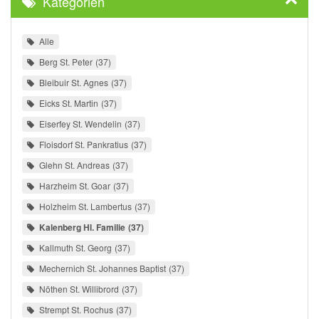
Kategorien
Alle
Berg St. Peter
37
Bleibuir St. Agnes
37
Eicks St. Martin
37
Eiserfey St. Wendelin
37
Floisdorf St. Pankratius
37
Glehn St. Andreas
37
Harzheim St. Goar
37
Holzheim St. Lambertus
37
Kalenberg Hl. Familie
37
Kallmuth St. Georg
37
Mechernich St. Johannes Baptist
37
Nöthen St. Willibrord
37
Strempt St. Rochus
37