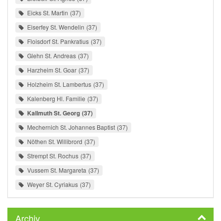
Eicks St. Martin
37
Eiserfey St. Wendelin
37
Floisdorf St. Pankratius
37
Glehn St. Andreas
37
Harzheim St. Goar
37
Holzheim St. Lambertus
37
Kalenberg Hl. Familie
37
Kallmuth St. Georg
37
Mechernich St. Johannes Baptist
37
Nöthen St. Willibrord
37
Strempt St. Rochus
37
Vussem St. Margareta
37
Weyer St. Cyriakus
37
Archiv