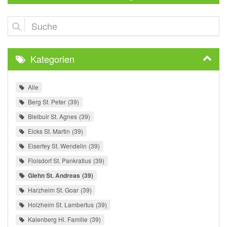
Suche
Kategorien
Alle
Berg St. Peter
39
Bleibuir St. Agnes
39
Eicks St. Martin
39
Eiserfey St. Wendelin
39
Floisdorf St. Pankratius
39
Glehn St. Andreas
39
Harzheim St. Goar
39
Holzheim St. Lambertus
39
Kalenberg Hl. Familie
39