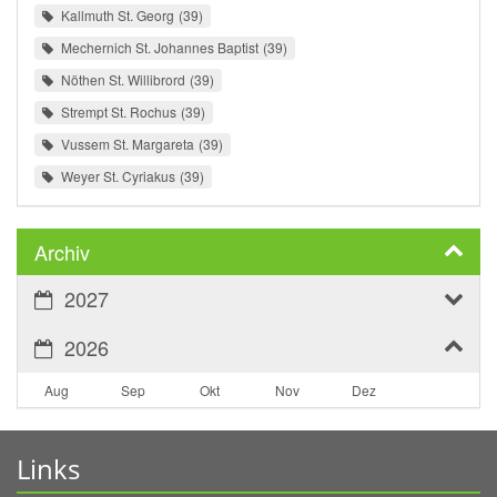
Kallmuth St. Georg
39
Mechernich St. Johannes Baptist
39
Nöthen St. Willibrord
39
Strempt St. Rochus
39
Vussem St. Margareta
39
Weyer St. Cyriakus
39
Archiv
2027
2026
Aug
Sep
Okt
Nov
Dez
Links