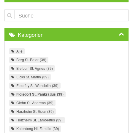
Suche
Kategorien
Alle
Berg St. Peter
39
Bleibuir St. Agnes
39
Eicks St. Martin
39
Eiserfey St. Wendelin
39
Floisdorf St. Pankratius
39
Glehn St. Andreas
39
Harzheim St. Goar
39
Holzheim St. Lambertus
39
Kalenberg Hl. Familie
39