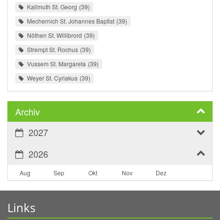
Kallmuth St. Georg
39
Mechernich St. Johannes Baptist
39
Nöthen St. Willibrord
39
Strempt St. Rochus
39
Vussem St. Margareta
39
Weyer St. Cyriakus
39
Archiv
2027
2026
Aug
Sep
Okt
Nov
Dez
Links