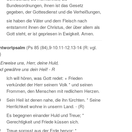
Bundesordnungen, ihnen ist das Gesetz
gegeben, der Gottesdienst und die Verheißungen,
sie haben die Väter und dem Fleisch nach
entstammt ihnen der Christus, der über allem als
Gott steht, er ist gepriesen in Ewigkeit. Amen.
ntwortpsalm
(Ps 85 (84),9-10.11-12.13-14 (R: vgl.
)
Erweise uns, Herr, deine Huld,
d gewähre uns dein Heil! - R
Ich will hören, was Gott redet: + Frieden
verkündet der Herr seinem Volk * und seinen
Frommen, den Menschen mit redlichem Herzen.
0
Sein Heil ist denen nahe, die ihn fürchten. * Seine
Herrlichkeit wohne in unserm Land. - (R)
1
Es begegnen einander Huld und Treue; *
Gerechtigkeit und Friede küssen sich.
2
Treue sprosst aus der Erde hervor; *