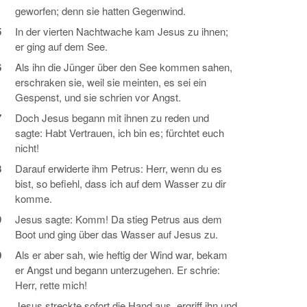
geworfen; denn sie hatten Gegenwind.
5
In der vierten Nachtwache kam Jesus zu ihnen;
er ging auf dem See.
6
Als ihn die Jünger über den See kommen sahen,
erschraken sie, weil sie meinten, es sei ein
Gespenst, und sie schrien vor Angst.
7
Doch Jesus begann mit ihnen zu reden und
sagte: Habt Vertrauen, ich bin es; fürchtet euch
nicht!
8
Darauf erwiderte ihm Petrus: Herr, wenn du es
bist, so befiehl, dass ich auf dem Wasser zu dir
komme.
9
Jesus sagte: Komm! Da stieg Petrus aus dem
Boot und ging über das Wasser auf Jesus zu.
0
Als er aber sah, wie heftig der Wind war, bekam
er Angst und begann unterzugehen. Er schrie:
Herr, rette mich!
1
Jesus streckte sofort die Hand aus, ergriff ihn und