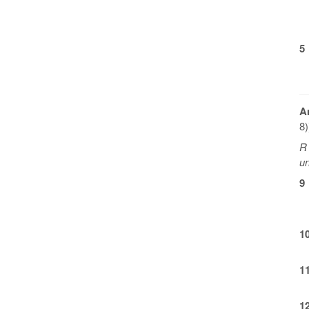
5
A
8)
R 
un
9
1
1
1