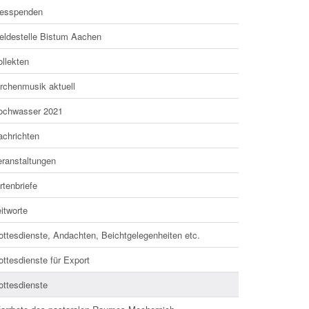
esspenden
eldestelle Bistum Aachen
llekten
irchenmusik aktuell
ochwasser 2021
achrichten
eranstaltungen
rtenbriefe
itworte
ottesdienste, Andachten, Beichtgelegenheiten etc.
ttesdienste für Export
ottesdienste