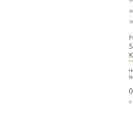
P
S
S
H
S
K
He
N
0