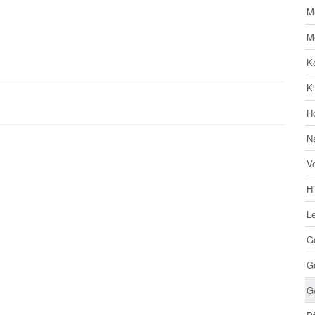
M
M
Ko
K
H
N
V
Hi
Le
G
Go
G