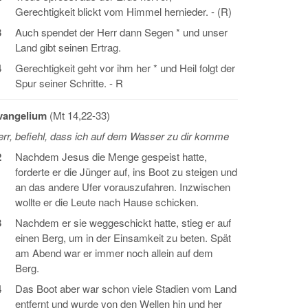
Gerechtigkeit blickt vom Himmel hernieder. - (R)
3
Auch spendet der Herr dann Segen * und unser
Land gibt seinen Ertrag.
4
Gerechtigkeit geht vor ihm her * und Heil folgt der
Spur seiner Schritte. - R
vangelium
(Mt 14,22-33)
rr, befiehl, dass ich auf dem Wasser zu dir komme
2
Nachdem Jesus die Menge gespeist hatte,
forderte er die Jünger auf, ins Boot zu steigen und
an das andere Ufer vorauszufahren. Inzwischen
wollte er die Leute nach Hause schicken.
3
Nachdem er sie weggeschickt hatte, stieg er auf
einen Berg, um in der Einsamkeit zu beten. Spät
am Abend war er immer noch allein auf dem
Berg.
4
Das Boot aber war schon viele Stadien vom Land
entfernt und wurde von den Wellen hin und her