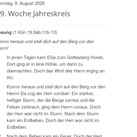
nntag, 9. August 2026
9. Woche Jahreskreis
esung
(1 Kön 19,9ab.11b-13)
mm heraus und stell dich auf den Berg vor den
rrn!
In jenen Tagen kam Elíja zum Gottesberg Horeb.
Dort ging er in eine Höhle, um darin zu
übernachten. Doch das Wort des Herrn erging an
ihn:
1
Komm heraus und stell dich auf den Berg vor den
Herrn! Da zog der Herr vorüber: Ein starker,
heftiger Sturm, der die Berge zerriss und die
Felsen zerbrach, ging dem Herrn voraus. Doch
der Herr war nicht im Sturm. Nach dem Sturm
kam ein Erdbeben. Doch der Herr war nicht im
Erdbeben.
2
Nach dem Beben kam ein Feuer. Doch der Herr