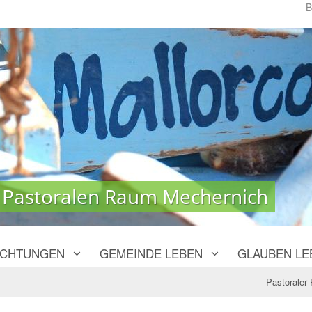
B
 Pastoralen Raum Mechernich
 Pastoralen Raum Mechernich
ICHTUNGEN
GEMEINDE LEBEN
GLAUBEN LE
Pastoraler