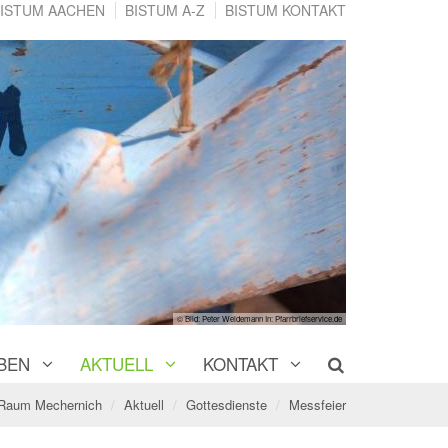
ISTUM AACHEN
BISTUM A-Z
BISTUM KONTAKT
© Bild: Peter Weidemann In: Pfarrbriefservice.de
BEN
AKTUELL
KONTAKT
 Raum Mechernich
Aktuell
Gottesdienste
Messfeier