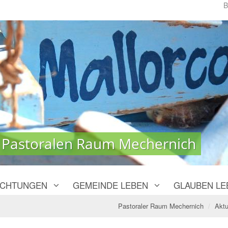
B
 Pastoralen Raum Mechernich
 Pastoralen Raum Mechernich
ICHTUNGEN
GEMEINDE LEBEN
GLAUBEN LE
Pastoraler Raum Mechernich
Aktu