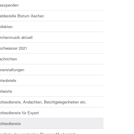
esspenden
eldestelle Bistum Aachen
llekten
irchenmusik aktuell
ochwasser 2021
achrichten
eranstaltungen
rtenbriefe
itworte
ottesdienste, Andachten, Beichtgelegenheiten etc.
ttesdienste für Export
ottesdienste