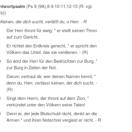
ntwortpsalm
(Ps 9 (9A),8-9.10-11.12-13 (R: vgl.
b))
Keinen, der dich sucht, verläßt du, o Herr. - R
Der Herr thront für ewig; * er stellt seinen Thron
auf zum Gericht.
Er richtet den Erdkreis gerecht, * er spricht den
Völkern das Urteil, das sie verdienen. - (R)
0
So wird der Herr für den Bedrückten zur Burg, *
zur Burg in Zeiten der Not.
1
Darum vertraut dir, wer deinen Namen kennt; *
denn du, Herr, verlässt keinen, der dich sucht. -
(R)
2
Singt dem Herrn, der thront auf dem Zion, *
verkündet unter den Völkern seine Taten!
3
Denn er, der jede Blutschuld rächt, denkt an die
Armen * und ihren Notschrei vergisst er nicht. - R