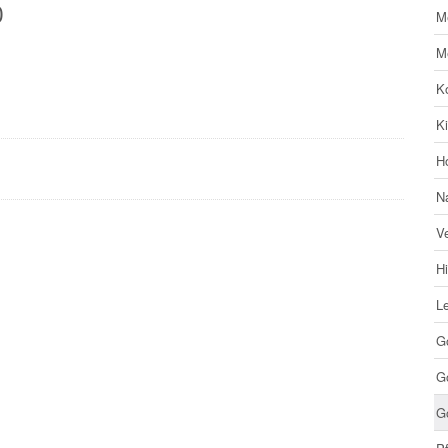
0
M
M
Ko
K
H
N
V
Hi
Le
G
Go
G