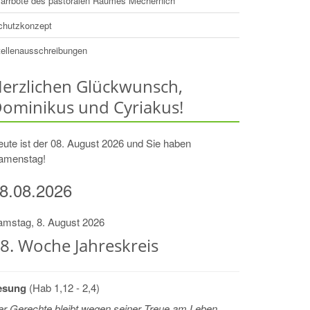
farrbote des pastoralen Raumes Mechernich
chutzkonzept
tellenausschreibungen
erzlichen Glückwunsch,
ominikus und Cyriakus!
ute ist der 08. August 2026 und Sie haben
amenstag!
8.08.2026
amstag, 8. August 2026
8. Woche Jahreskreis
esung
(Hab 1,12 - 2,4)
r Gerechte bleibt wegen seiner Treue am Leben