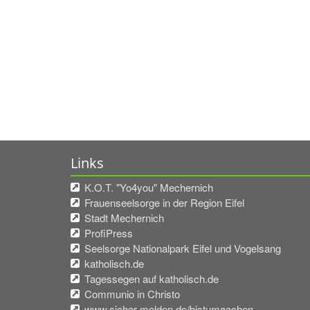
Links
K.O.T. "Yo4you" Mechernich
Frauenseelsorge in der Region Eifel
Stadt Mechernich
ProfiPress
Seelsorge Nationalpark Eifel und Vogelsang
katholisch.de
Tagessegen auf katholisch.de
Communio in Christo
www.sicher-melden.de/bistumaachen