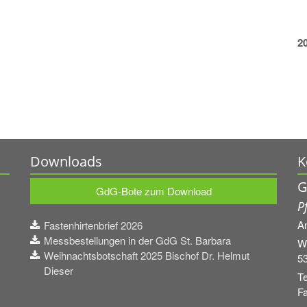
2
Downloads
K
G
GdG-Bote zum Download
P
A
Fastenhirtenbrief 2026
Messbestellungen in der GdG St. Barbara
W
Weihnachtsbotschaft 2025 Bischof Dr. Helmut
5
Dieser
Te
Fa