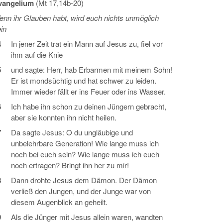
vangelium
(Mt 17,14b-20)
nn ihr Glauben habt, wird euch nichts unmöglich
in
4
In jener Zeit trat ein Mann auf Jesus zu, fiel vor
ihm auf die Knie
5
und sagte: Herr, hab Erbarmen mit meinem Sohn!
Er ist mondsüchtig und hat schwer zu leiden.
Immer wieder fällt er ins Feuer oder ins Wasser.
6
Ich habe ihn schon zu deinen Jüngern gebracht,
aber sie konnten ihn nicht heilen.
7
Da sagte Jesus: O du ungläubige und
unbelehrbare Generation! Wie lange muss ich
noch bei euch sein? Wie lange muss ich euch
noch ertragen? Bringt ihn her zu mir!
8
Dann drohte Jesus dem Dämon. Der Dämon
verließ den Jungen, und der Junge war von
diesem Augenblick an geheilt.
9
Als die Jünger mit Jesus allein waren, wandten