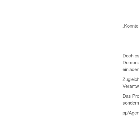
„Konnte
Doch es
Demenz 
einlade
Zugleich
Verantw
Das Proj
sondern
pp/Agen