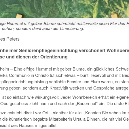
rige Hummel mit gelber Blume schmückt mittlerweile einen Flur des H
r schön, sondern dient auch der Orientierung.
es Peters
nheimer Seniorenpflegeeinrichtung verschönert Wohnbere
sse und dienen der Orientierung
heim – Eine eifrige Hummel mit gelber Blume, ein glückliches Schwe
erks Communio in Christo tut sich etwas – bunt, liebevoll und mit B
pflegeeinrichtung bislang schlichte Fenster und Flure waren, entstehe
erung geben, sondern auch Kreativität wecken und Gespräche anrege
 ist so einfach wie wirkungsvoll: Jeder Wohnbereich erhält ein eige
Obergeschoss zieht nach und nach der „Bauernhof“ ein. Die erste Eta
e entsteht direkt vor Ort – sichtbar für alle. „Konnten Sie schon imm
 die künstlerisch begabte Mitarbeiterin Ursula Binnen, die mit viel Ge
sicht des Hauses mitgestaltet.