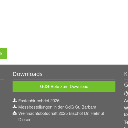
ck
Downloads
K
G
GdG-Bote zum Download
P
A
Fastenhirtenbrief 2026
Messbestellungen in der GdG St. Barbara
W
Weihnachtsbotschaft 2025 Bischof Dr. Helmut
5
Dieser
Te