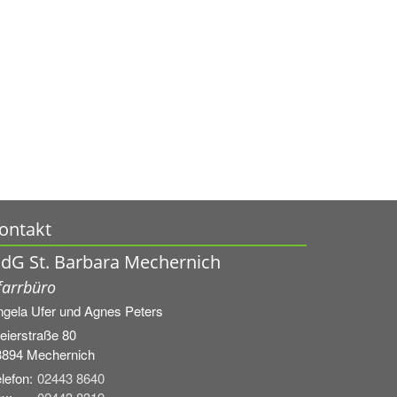
ontakt
dG St. Barbara Mechernich
farrbüro
ngela Ufer und
Agnes Peters
eierstraße 80
3894
Mechernich
lefon:
02443 8640