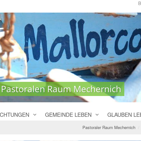
B
 Pastoralen Raum Mechernich
 Pastoralen Raum Mechernich
ICHTUNGEN
GEMEINDE LEBEN
GLAUBEN LE
Pastoraler Raum Mechernich