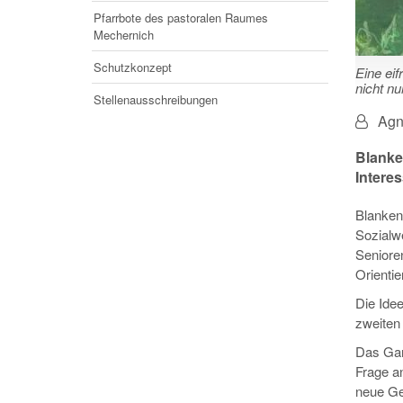
Pfarrbote des pastoralen Raumes
Mechernich
Schutzkonzept
Eine eif
nicht nu
Stellenausschreibungen
Von:
Agn
Blanke
Intere
Blanken
Sozialw
Senioren
Orienti
Die Idee
zweiten 
Das Ganz
Frage an
neue Ge