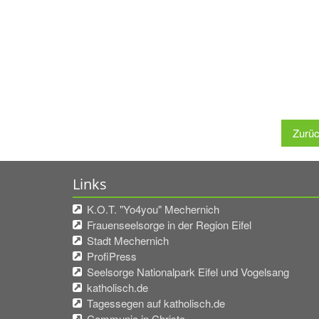
Zurü
Links
K.O.T. "Yo4you" Mechernich
Frauenseelsorge in der Region Eifel
Stadt Mechernich
ProfiPress
Seelsorge Nationalpark Eifel und Vogelsang
katholisch.de
Tagessegen auf katholisch.de
Communio in Christo