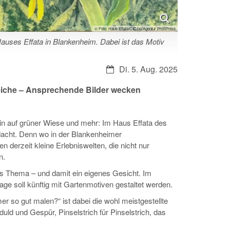
© Foto: Haus Effata/CIC/pp/Agentur ProfiPress
auses Effata in Blankenheim. Dabei ist das Motiv
Datum:
Di. 5. Aug. 2025
iche – Ansprechende Bilder wecken
in auf grüner Wiese und mehr: Im Haus Effata des
edacht. Denn wo in der Blankenheimer
n derzeit kleine Erlebniswelten, die nicht nur
n.
nes Thema – und damit ein eigenes Gesicht. Im
ge soll künftig mit Gartenmotiven gestaltet werden.
er so gut malen?“ ist dabei die wohl meistgestellte
duld und Gespür, Pinselstrich für Pinselstrich, das