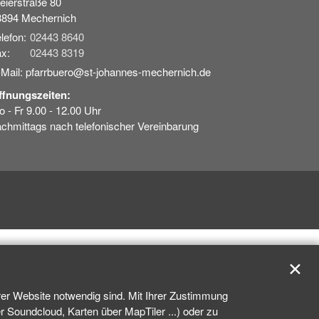
eierstraße 80
3894
Mechernich
lefon:
02443 8640
x:
02443 8319
-Mail: pfarrbuero@st-johannes-mechernich.de
ffnungszeiten:
 - Fr 9.00 - 12.00 Uhr
chmittags nach telefonischer Vereinbarung
✕
rer Website notwendig sind. Mit Ihrer Zustimmung
 Soundcloud, Karten über MapTiler ...) oder zu