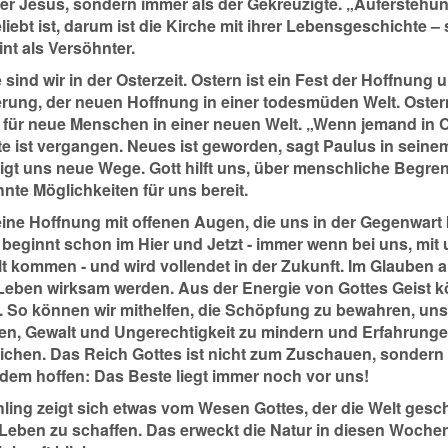
ter Jesus, sondern immer als der Gekreuzigte. „Auferstehu
liebt ist, darum ist die Kirche mit ihrer Lebensgeschichte 
int als Versöhnter.
sind wir in der Osterzeit. Ostern ist ein Fest der Hoffnung u
rung, der neuen Hoffnung in einer todesmüden Welt. Ostern 
 für neue Menschen in einer neuen Welt. „Wenn jemand in Ch
te ist vergangen. Neues ist geworden, sagt Paulus in seinem
eigt uns neue Wege. Gott hilft uns, über menschliche Begre
nte Möglichkeiten für uns bereit.
 eine Hoffnung mit offenen Augen, die uns in der Gegenwart 
s beginnt schon im Hier und Jetzt - immer wenn bei uns, mit
lt kommen - und wird vollendet in der Zukunft. Im Glauben a
Leben wirksam werden. Aus der Energie von Gottes Geist kö
. So können wir mithelfen, die Schöpfung zu bewahren, u
ten, Gewalt und Ungerechtigkeit zu mindern und Erfahrunge
ichen. Das Reich Gottes ist nicht zum Zuschauen, sondern
dem hoffen: Das Beste liegt immer noch vor uns!
hling zeigt sich etwas vom Wesen Gottes, der die Welt gesc
Leben zu schaffen. Das erweckt die Natur in diesen Woch