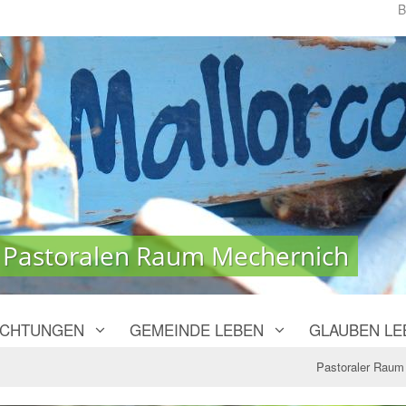
B
 Pastoralen Raum Mechernich
 Pastoralen Raum Mechernich
ICHTUNGEN
GEMEINDE LEBEN
GLAUBEN LE
Pastoraler Raum