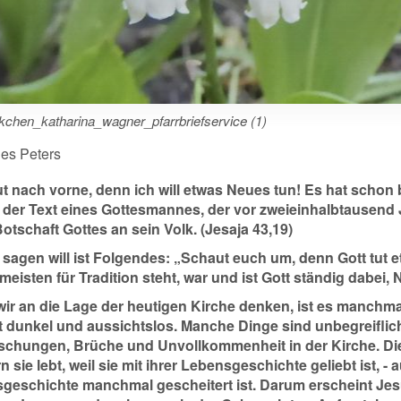
kchen_katharina_wagner_pfarrbriefservice (1)
es Peters
t nach vorne, denn ich will etwas Neues tun! Es hat schon
 der Text eines Gottesmannes, der vor zweieinhalbtausend Ja
otschaft Gottes an sein Volk. (Jesaja 43,19)
 sagen will ist Folgendes: „Schaut euch um, denn Gott tut e
 meisten für Tradition steht, war und ist Gott ständig dabei,
ir an die Lage der heutigen Kirche denken, ist es manchma
t dunkel und aussichtslos. Manche Dinge sind unbegreiflich
schungen, Brüche und Unvollkommenheit in der Kirche. Die K
 sie lebt, weil sie mit ihrer Lebensgeschichte geliebt ist, - 
geschichte manchmal gescheitert ist. Darum erscheint Jes