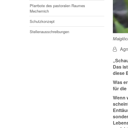
Pfarrbote des pastoralen Raumes
Mechernich
Schutzkonzept
Stellenausschreibungen
Maiglöc
Von:
Agn
„Schau
Das ist
diese B
Was er
für die
Wenn w
schein
Enttäu
sondern
Lebens