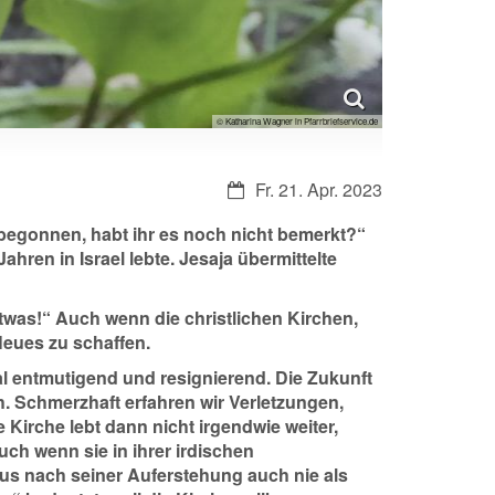
© Katharina Wagner in Pfarrbriefservice.de
Datum:
Fr. 21. Apr. 2023
 begonnen, habt ihr es noch nicht bemerkt?“
hren in Israel lebte. Jesaja übermittelte
twas!“ Auch wenn die christlichen Kirchen,
 Neues zu schaffen.
l entmutigend und resignierend. Die Zukunft
. Schmerzhaft erfahren wir Verletzungen,
irche lebt dann nicht irgendwie weiter,
auch wenn sie in ihrer irdischen
us nach seiner Auferstehung auch nie als