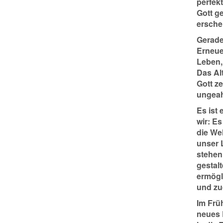
perfek
Gott ge
ersche
Gerade 
Erneue
Leben,
Das Al
Gott z
ungeah
Es ist
wir: E
die We
unser 
stehen
gestal
ermögl
und zu
Im Frü
neues 