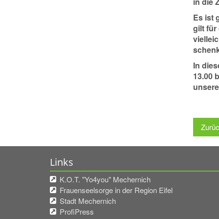
in die 
Es ist
gilt f
vielle
schenk
In die
13.00 b
unsere
Zurü
Links
K.O.T. "Yo4you" Mechernich
Frauenseelsorge in der Region Eifel
Stadt Mechernich
ProfiPress