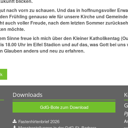
Zukunft blicken.
 gut nach vorn zu schauen. Und das in hoffnungsvoller Erwa
ür den Frühling genauso wie für unsere Kirche und Gemeind
icht auch voller Freude, nach dem letzten Sommer zurückseh
en möchte.
sem Sinne freue ich mich über den Kleiner Katholikentag (O
is 18.00 Uhr im Eifel Stadion und auf das, was Gott bei un
n Glauben anders und neu zu erfahren.
ck
Downloads
K
G
GdG-Bote zum Download
P
A
Fastenhirtenbrief 2026
Messbestellungen in der GdG St. Barbara