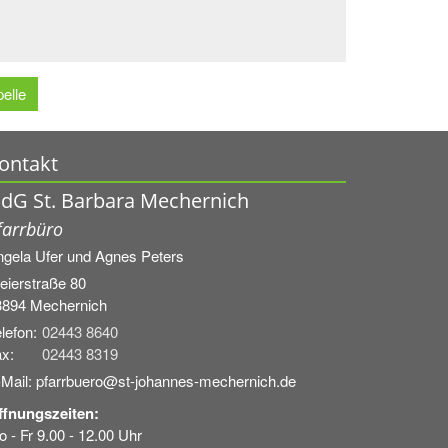
elle
ontakt
dG St. Barbara Mechernich
farrbüro
ngela Ufer und
Agnes Peters
eierstraße 80
3894
Mechernich
lefon:
02443 8640
x:
02443 8319
-Mail: pfarrbuero@st-johannes-mechernich.de
ffnungszeiten:
 - Fr 9.00 - 12.00 Uhr