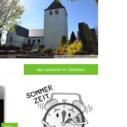
© Foto: Henri Grüger/pp/Agentur ProfiPress
alle Leitworte im Überblick
mehr +