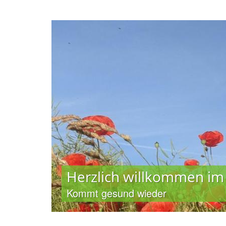
Herzlich willkommen im
Herzlich willkommen im
Kommt gesund wieder
Kommt gesund wieder
 Lein In: Pfarrbriefservice.de