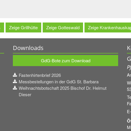
s
Zeige Grillhütte
Zeige Gotteswald
Zeige Krankenhauskap
Downloads
K
G
GdG-Bote zum Download
P
A
Fastenhirtenbrief 2026
Messbestellungen in der GdG St. Barbara
W
Weihnachtsbotschaft 2025 Bischof Dr. Helmut
5
Dieser
Te
Fa
E
Ö
Mo