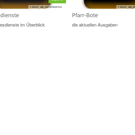
© factum_adp_pfarrbriefservice
© factum_adp_pfa
sdienste
Pfarr-Bote
tesdienste im Überblick
die aktuellen Ausgaben