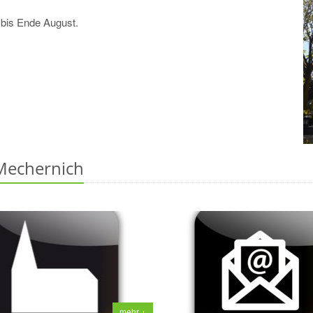
 bis Ende August.
 Mechernich
mehr +