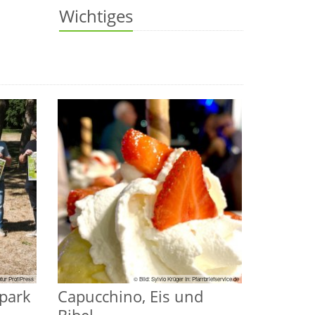
Wichtiges
ntur ProfiPress
© Bild: Sylvio Krüger In: Pfarrbriefservice.de
park
Capucchino, Eis und