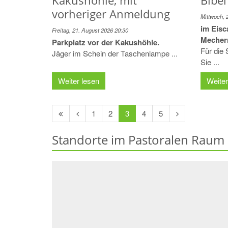
Kakushöhle, mit
Bibel
vorheriger Anmeldung
Mittwoch, 
im Eisc
Freitag, 21. August 2026 20:30
Mecher
Parkplatz vor der Kakushöhle.
Für die
Jäger im Schein der Taschenlampe ...
Sie ...
Weiter lesen
Weiter
Erste
Vorherige
Nächste
1
2
3
4
5
Seite
Seite
Seite
Standorte im Pastoralen Raum