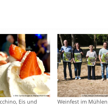
© Bild: Sylvio Krüger In: Pfarrbriefservice.de
© Foto: Kerstin Rottland/pp/Age
cchino, Eis und
Weinfest im Mühlen