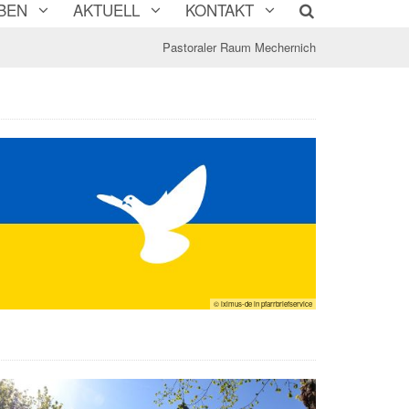
BEN
AKTUELL
KONTAKT
Pastoraler Raum Mechernich
© iximus-de in pfarrbriefservice