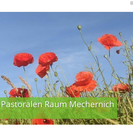
B
 Pastoralen Raum Mechernich
 Pastoralen Raum Mechernich