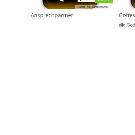
© factum_adp_pfarrbriefservice
Ansprechpartner
Gotte
alle Got