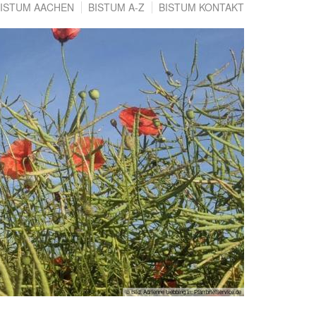
ISTUM AACHEN
BISTUM A-Z
BISTUM KONTAKT
© Bild: Adrienne Uebbing In: Pfarrbriefservice.de