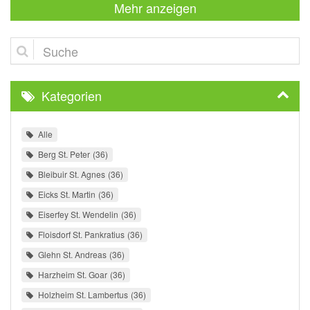
Mehr anzeigen
Suche
Kategorien
Alle
Berg St. Peter
36
Bleibuir St. Agnes
36
Eicks St. Martin
36
Eiserfey St. Wendelin
36
Floisdorf St. Pankratius
36
Glehn St. Andreas
36
Harzheim St. Goar
36
Holzheim St. Lambertus
36