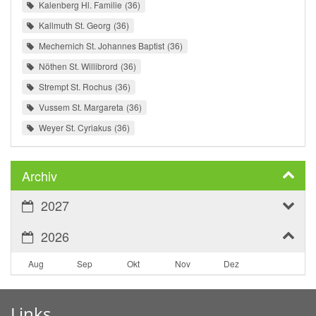
Kalenberg Hl. Familie
36
Kallmuth St. Georg
36
Mechernich St. Johannes Baptist
36
Nöthen St. Willibrord
36
Strempt St. Rochus
36
Vussem St. Margareta
36
Weyer St. Cyriakus
36
Archiv
2027
2026
Aug
Sep
Okt
Nov
Dez
Links